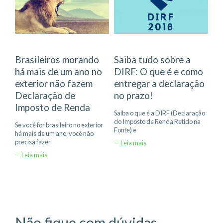
Brasileiros morando
Saiba tudo sobre a
há mais de um ano no
DIRF: O que é e como
exterior não fazem
entregar a declaração
Declaração de
no prazo!
Imposto de Renda
Saiba o que é a DIRF (Declaração
do Imposto de Renda Retido na
Se você for brasileiro no exterior
Fonte) e
há mais de um ano, você não
precisa fazer
— Leia mais
— Leia mais
Não fique com dúvidas,