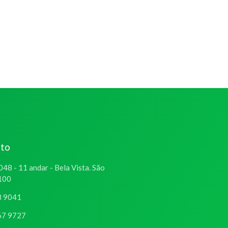
ato
048 - 11 andar - Bela Vista. São
-100
8 9041
67 9727