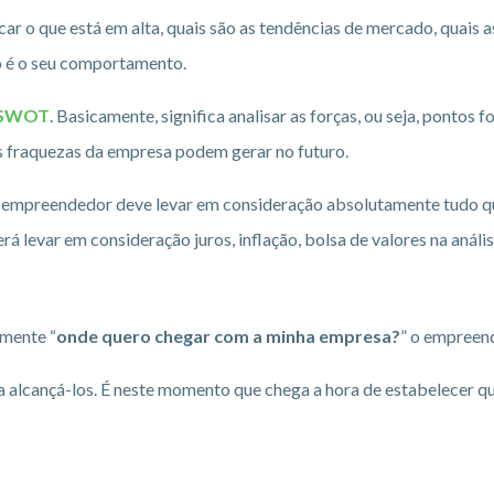
r o que está em alta, quais são as tendências de mercado, quais a
o é o seu comportamento.
e SWOT
. Basicamente, significa analisar as forças, ou seja, pontos 
s fraquezas da empresa podem gerar no futuro.
, o empreendedor deve levar em consideração absolutamente tudo q
rá levar em consideração juros, inflação, bolsa de valores na anál
amente “
onde quero chegar com a minha empresa?
” o empreend
ra alcançá-los. É neste momento que chega a hora de estabelecer q