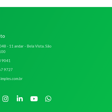
ato
048 - 11 andar - Bela Vista. São
-100
8 9041
67 9727
imples.com.br