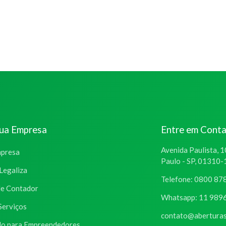
sua Empresa
Entre em Cont
Avenida Paulista, 1
mpresa
Paulo - SP, 01310
Legaliza
Telefone: 0800 87
de Contador
Whatsapp: 11 989
Serviços
contato@aberturas
o para Empreendedores