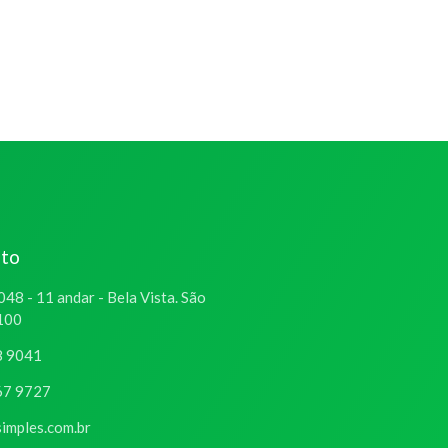
ato
048 - 11 andar - Bela Vista. São
-100
8 9041
67 9727
imples.com.br