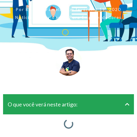
Por
Rogerio Fameli
Em
fevereiro 19, 2020
Notícias & Novidades
,
Para Empreendedores
O que você verá neste artigo: