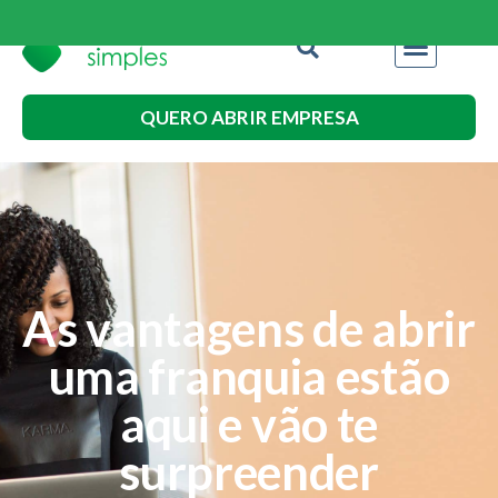
QUERO ABRIR EMPRESA
As vantagens de abrir
uma franquia estão
aqui e vão te
surpreender