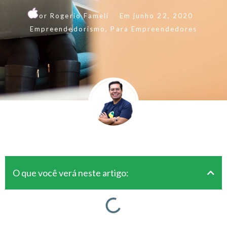
Por
Rogerio Fameli
Em
junho 22, 2020
Empreendedorismo
,
Para Empreendedores
O que você verá neste artigo: