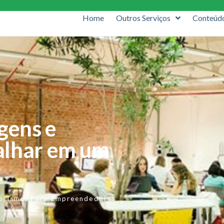
Home
Outros Serviços
Conteúd
gens e
alhar em um
g
orismo
,
Para Empreendedores