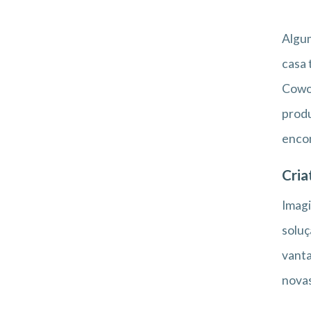
Algum
casa 
Cowor
produ
encon
Cria
Imagi
soluç
vanta
novas