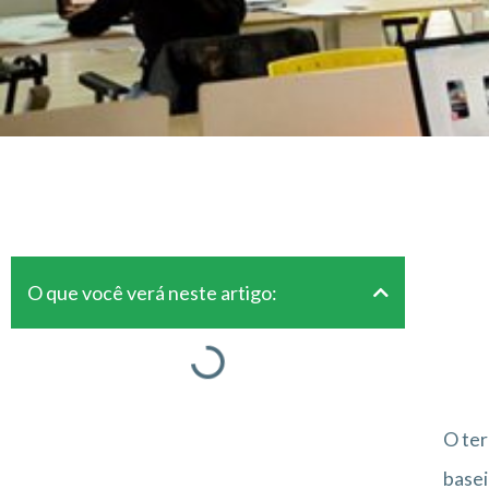
O que você verá neste artigo:
O te
basei