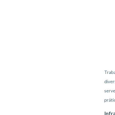
Traba
diver
serve
práti
Infr