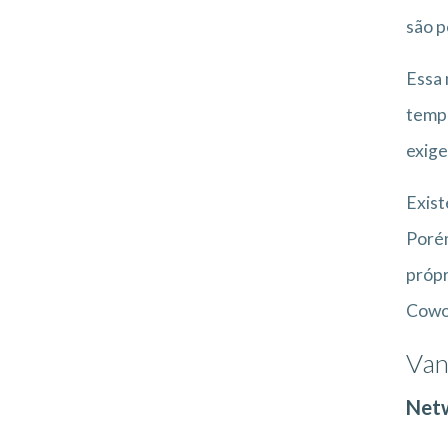
são p
Essa 
tempo
exige
Exist
Porém
própr
Cowo
Van
Net