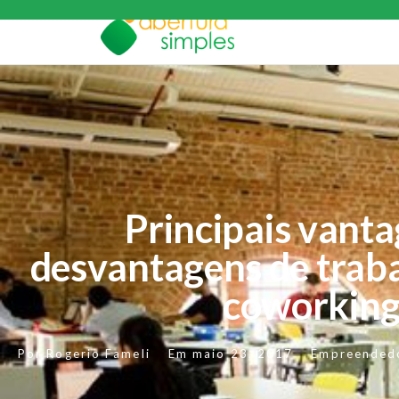
Principais vanta
desvantagens de trab
coworkin
Por
Rogerio Fameli
Em
maio 23, 2017
Empreended