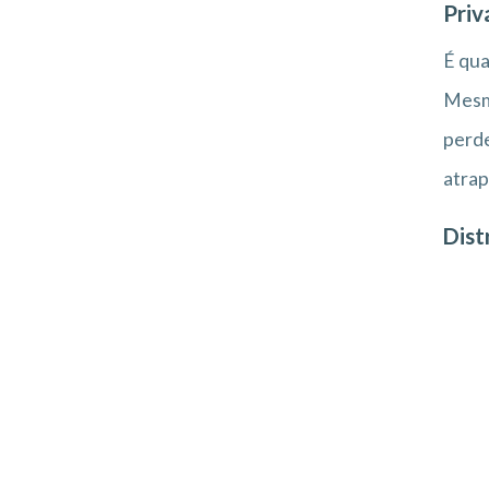
Priv
É qua
Mesmo
perde
atrap
Dist