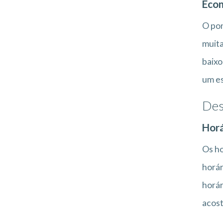
Eco
O pon
muita
baixo
um es
Des
Horá
Os ho
horár
horár
acost