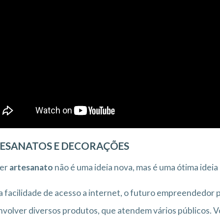
ESANATOS E DECORAÇÕES
er
artesanato
não é uma ideia nova, mas é uma ótima idei
 facilidade de acesso a internet, o futuro empreendedor p
volver diversos produtos, que atendem vários públicos. 