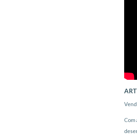
ART
Vend
Com a
desen