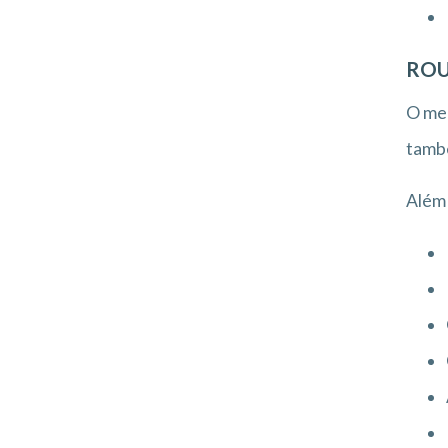
ROU
O me
també
Além 