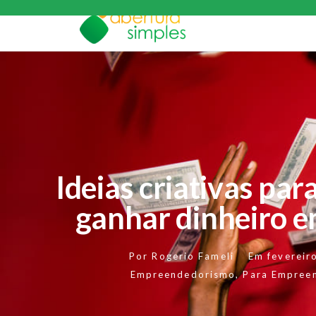
Ideias criativas par
ganhar dinheiro 
Por
Rogerio Fameli
Em
fevereir
Empreendedorismo
,
Para Empree