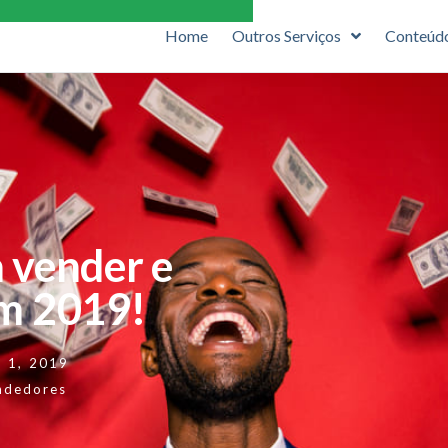
Home
Outros Serviços
Conteúd
a vender e
em 2019!
o 1, 2019
ndedores