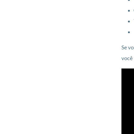
Se v
você 