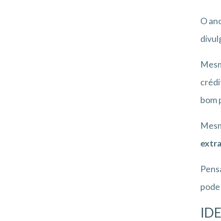
O an
divul
Mesmo
crédi
bom p
Mesmo
extr
Pensa
pode
ID