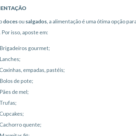
MENTAÇÃO
o
doces
ou
salgados
, a alimentação é uma ótima opção pa
 Por isso, aposte em:
Brigadeiros gourmet;
Lanches;
Coxinhas, empadas, pastéis;
Bolos de pote;
Pães de mel;
Trufas;
Cupcakes;
Cachorro quente;
Marmitas fit;