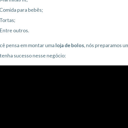
Comida para bebês;
Tortas;
Entre outros.
ocê pensa em montar uma
loja de bolos
, nós preparamos um
tenha sucesso nesse negócio: