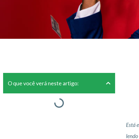
O que você verá neste artigo:
Está 
lendo 