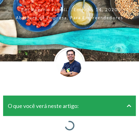
Por
Rogerio Fameli
Em
julho 14, 2020
Abertura de Empresa
,
Para Empreendedores
O que você verá neste artigo: