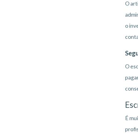
O art
admin
o inv
conta
Segu
O esc
pagam
conse
Esc
É mui
profi