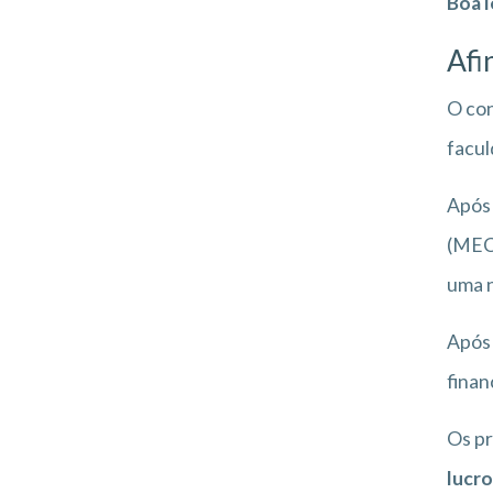
Boa l
Afi
O con
facul
Após 
(MEC)
uma n
Após 
finan
Os pr
lucro