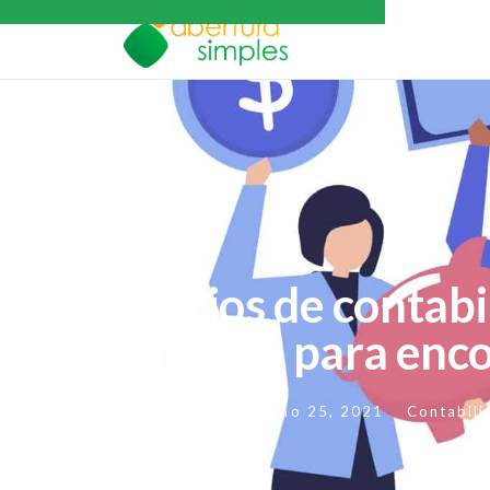
Escritórios de contabi
completo para enc
Por
Rogerio Fameli
Em
junho 25, 2021
Contabili