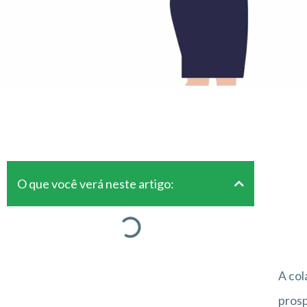
O que você verá neste artigo:
A col
prosp