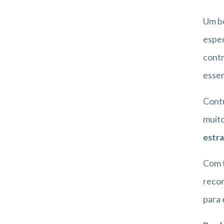
Um bo
espec
cont
essen
Contu
muit
estra
Com t
recom
para 