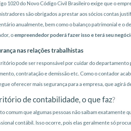
igo 1020 do Novo Código Civil Brasileiro exige que o empr
istradores são obrigados a prestar aos sócios contas justi
entário anualmente, bem como o balanço patrimonial e o d
dor, o
empreendedor poderá fazer isso e terá seu negócio
rança nas relações trabalhistas
ritório pode ser responsável por cuidar do departamento pes
ento, contratação e demissão etc. Como o contador acaba s
gue oferecer mais segurança para a empresa, que agirá den
ritório de contabilidade, o que faz
?
to comum que algumas pessoas não saibam exatamente qua
ssional contábil. Isso ocorre, pois elas geralmente só proc