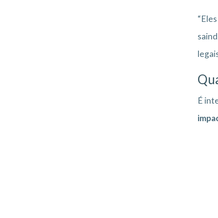
“Eles
saind
legai
Qua
É int
impac