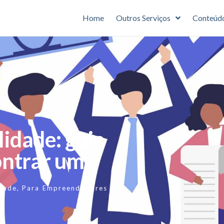
Home
Outros Serviços
Conteúd
lidade: guia
ontrar um
dade
,
Para Empreendedores