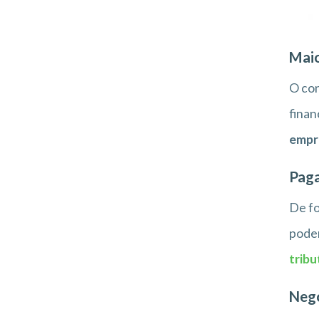
Maio
O con
finan
empr
Pag
De fo
podem
tribu
Negó