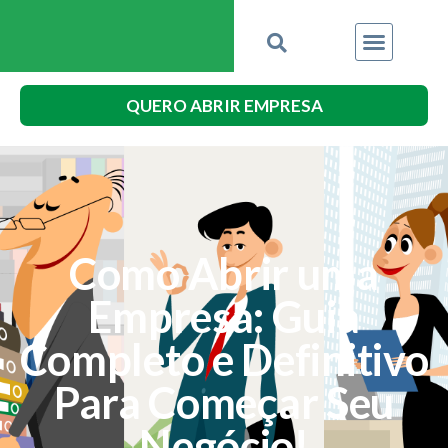
QUERO ABRIR EMPRESA
Como Abrir uma
Empresa: Guia
Completo e Definitivo
Para Começar Seu
Negócio!