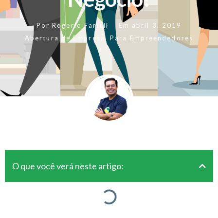
Por
Rogerio Fameli
Em
abril 3, 2019
Abertura de Empresa
,
Para Empreendedores
O que você verá neste artigo: