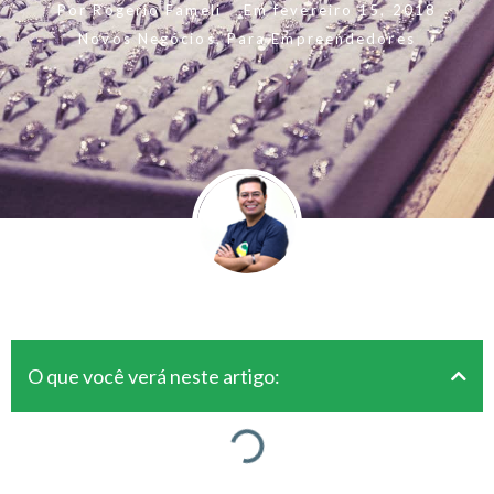
Por
Rogerio Fameli
Em
fevereiro 15, 2018
Novos Negócios
,
Para Empreendedores
O que você verá neste artigo: