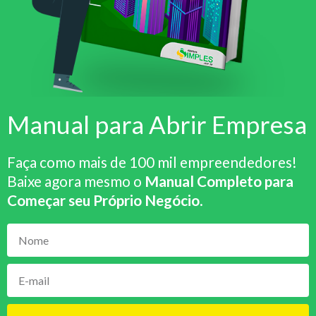
Manual para Abrir Empresa
Faça como mais de 100 mil empreendedores!
Baixe agora mesmo o
Manual Completo para
Começar seu Próprio Negócio
.