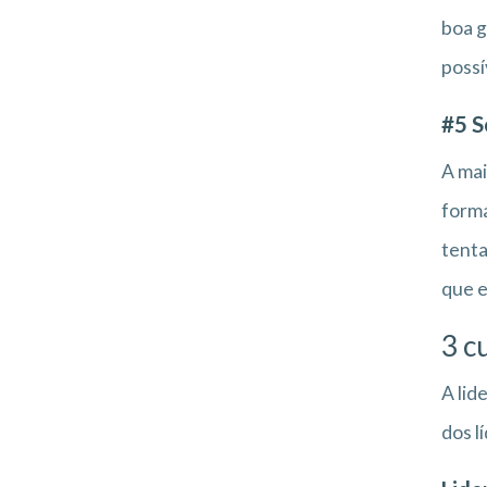
boa g
possí
#5 S
A mai
form
tenta
que e
3 c
A lid
dos l