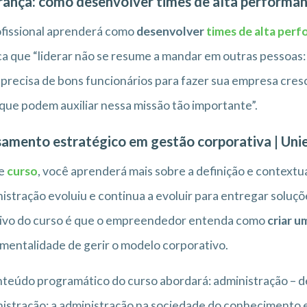
rança: como desenvolver times de alta performan
fissional aprenderá como
desenvolver
times de alta per
ca que “liderar não se resume a mandar em outras pessoas: 
precisa de bons funcionários para fazer sua empresa cresce
 que podem auxiliar nessa missão tão importante”.
amento estratégico em gestão corporativa | Uni
e
curso
, você aprenderá mais sobre a definição e contextu
istração evoluiu e continua a evoluir para entregar solu
tivo do curso é que o empreendedor entenda como
criar u
mentalidade de gerir o modelo corporativo.
teúdo programático do curso abordará: administração – de
istração; a administração na sociedade do conhecimento e