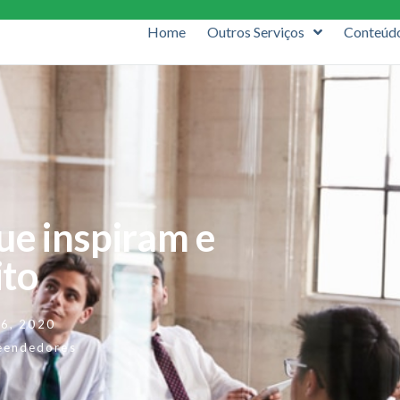
Home
Outros Serviços
Conteúd
que inspiram e
ito
16, 2020
eendedores