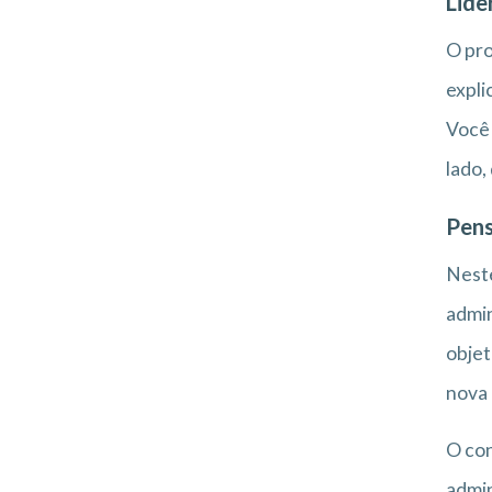
Lide
O pro
expli
Você 
lado,
Pens
Nest
admin
obje
nova 
O con
admin