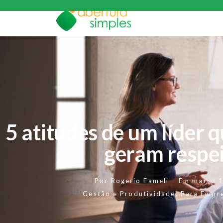
5 atitudes de um líder 
geram respe
Por
Rogerio Fameli
Em
março 
Gestão e Produtividade
,
Para Empr