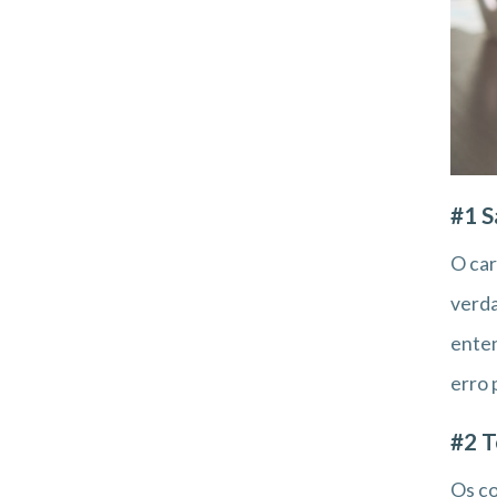
#1 S
O car
verda
enten
erro 
#2 T
Os co