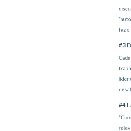
discu
“auto
faz e
#3 E
Cada 
traba
líder
desaf
#4 F
“Com 
relev