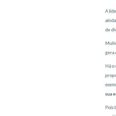
A lid
ainda
de di
Muito
gera 
Há o 
propo
exemp
sua e
Pois 