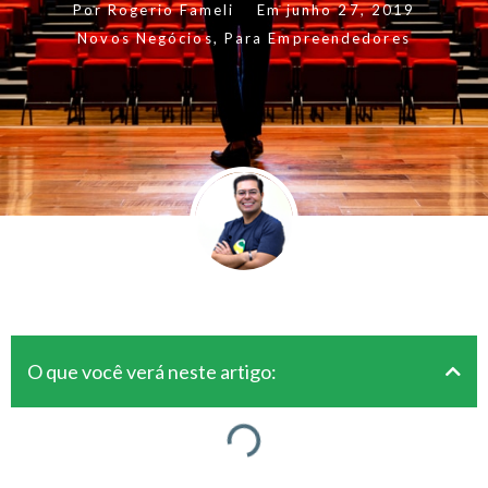
Por
Rogerio Fameli
Em
junho 27, 2019
Novos Negócios
,
Para Empreendedores
O que você verá neste artigo: