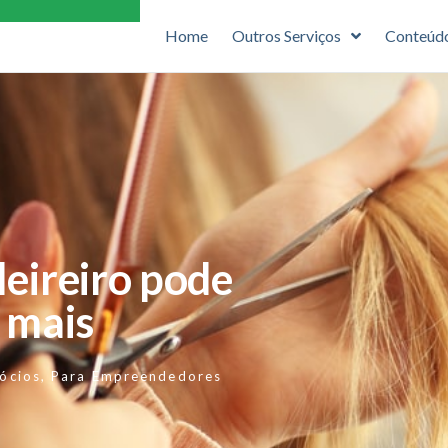
Home
Outros Serviços
Conteúd
eireiro pode
 mais
ócios
,
Para Empreendedores