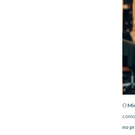
O
Mi
como 
no p