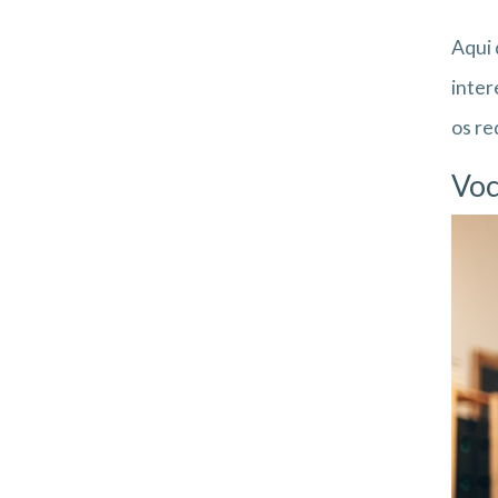
Aqui 
inter
os re
Voc