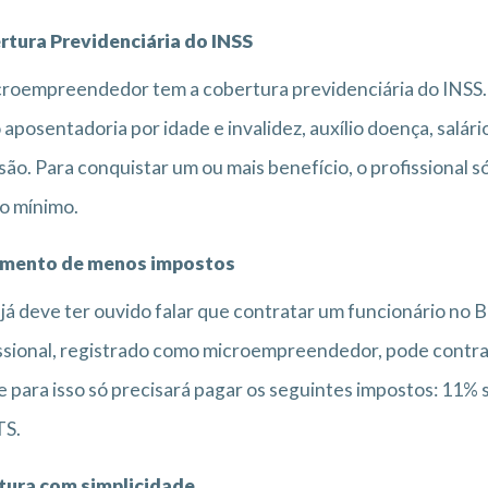
rtura Previdenciária do INSS
roempreendedor tem a cobertura previdenciária do INSS. Is
aposentadoria por idade e invalidez, auxílio doença, salár
são. Para conquistar um ou mais benefício, o profissional
io mínimo.
mento de menos impostos
já deve ter ouvido falar que contratar um funcionário no B
ssional, registrado como microempreendedor, pode contra
e para isso só precisará pagar os seguintes impostos: 11% s
TS.
tura com simplicidade