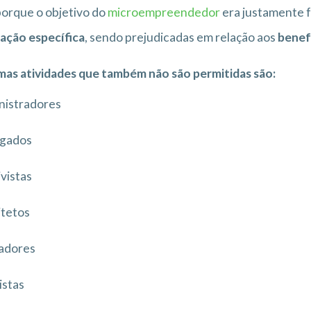
porque o objetivo do
microempreendedor
era justamente f
lação específica
, sendo prejudicadas em relação aos
benefí
as atividades que também não são permitidas são:
nistradores
gados
vistas
itetos
adores
istas