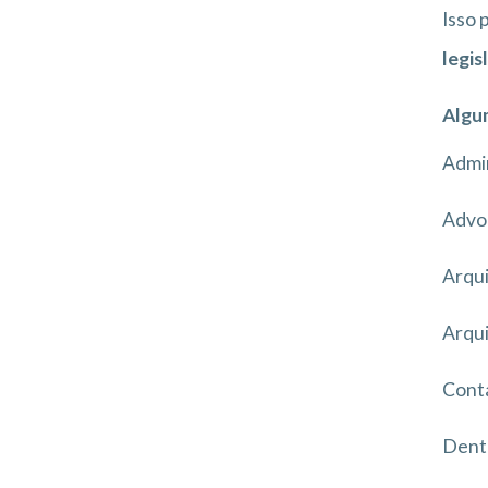
Isso 
legis
Algum
Admi
Advo
Arqui
Arqu
Cont
Dent