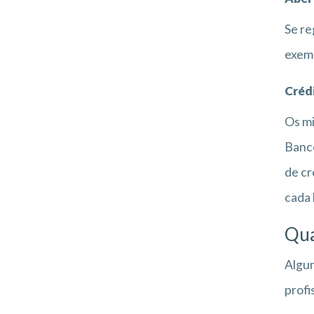
Se re
exemp
Créd
Os mi
Banco
de cr
cada 
Qua
Algum
prof