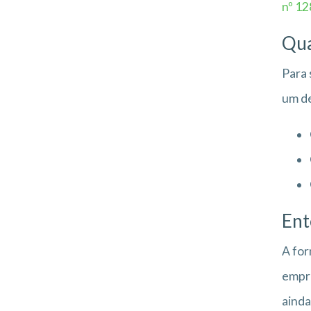
nº 1
Qua
Para 
um de
Ent
A for
empre
ainda