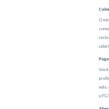
Cobe
O mic
como 
reclu
salár
Paga
Você 
profi
mês, 
o FG
Aber