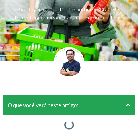
Por
Rogerio Fameli
Em
outubro 23, 2015
Marketing e Inovação
,
Para Empreendedores
O que você verá neste artigo: