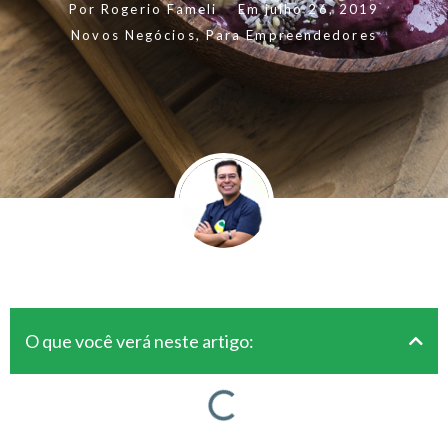
Por
Rogerio Fameli
Em
julho 26, 2019
Novos Negócios
,
Para Empreendedores
O que você verá neste artigo: