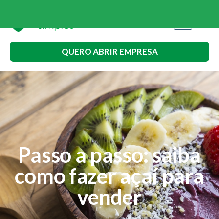
QUERO ABRIR EMPRESA
Passo a passo: saiba
como fazer açaí para
vender