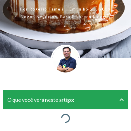
Por
Rogerio Fameli
Em
julho 25, 2019
Novos Negócios
,
Para Empreendedores
O que você verá neste artigo: