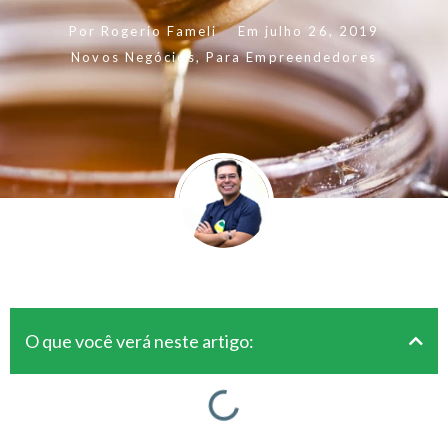
Por
Rogerio Fameli
Em
julho 26, 2019
Novos Negócios
,
Para Empreendedores
O que você verá neste artigo: