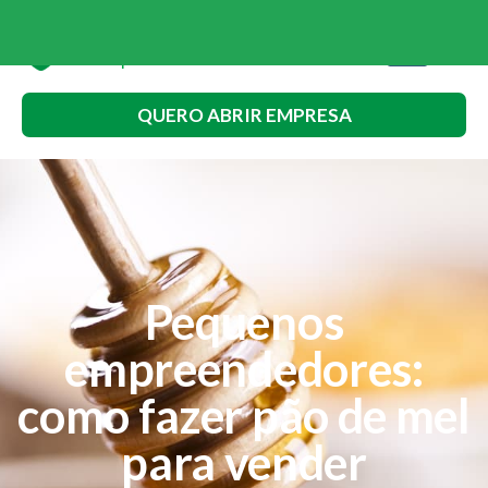
QUERO ABRIR EMPRESA
Pequenos
empreendedores:
como fazer pão de mel
para vender