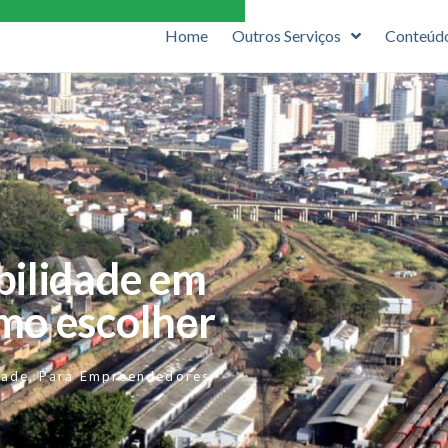
Home
Outros Serviços
Conteúd
bilidade em
mo escolher
dade
,
Para Empreendedores