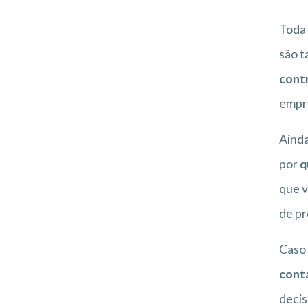
Toda 
são t
cont
empr
Ainda
por
q
que v
de pr
Caso 
cont
decis