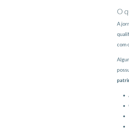
O q
A jor
quali
com 
Algum
poss
patri