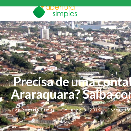
Precisa de uma conta
Araraquara? Saiba co
Por
Rogerio Fameli
Em
junho 3, 2019
Contabili