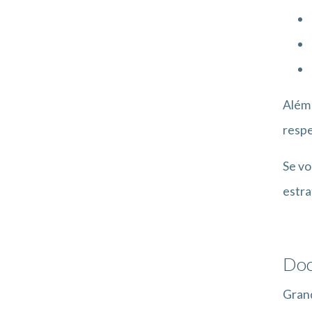
Além 
respe
Se vo
estra
Doc
Grand