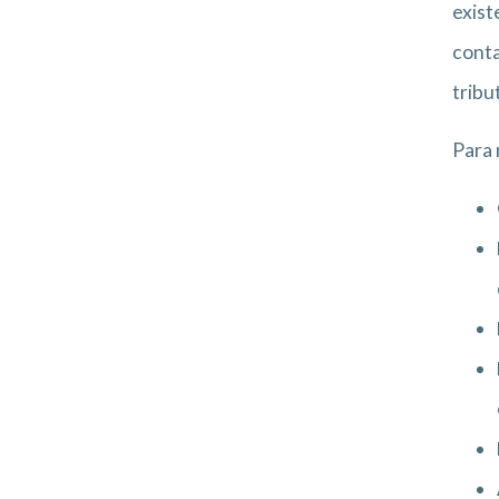
exis
cont
tribu
Para 