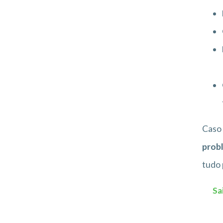
Caso 
prob
tudo 
Sa