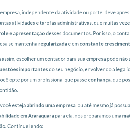
empresa, independente da atividade ou porte, deve apre
antas atividades e tarefas administrativas, que muitas v
role e apresentação
desses documentos. Por isso, o contado
esa se mantenha
regularizada
e em
constante crescimen
 assim, escolher um contador para sua empresa pode não s
uestões importantes
do seu negócio, envolvendo a legalid
ocê opte por um profissional que passe
confiança
, que po
ontidão.
você esteja
abrindo uma empresa
, ou até mesmo já possu
abilidade em Araraquara
para ela, nós preparamos uma
mat
ão. Continue lendo: