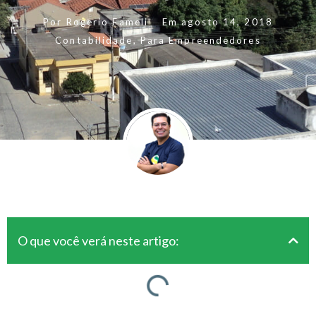
Por
Rogerio Fameli
Em
agosto 14, 2018
Contabilidade
,
Para Empreendedores
O que você verá neste artigo: