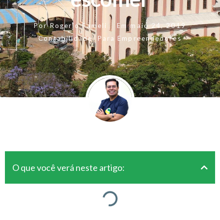
Por
Rogerio Fameli
Em
maio 24, 2019
Contabilidade
,
Para Empreendedores
O que você verá neste artigo: