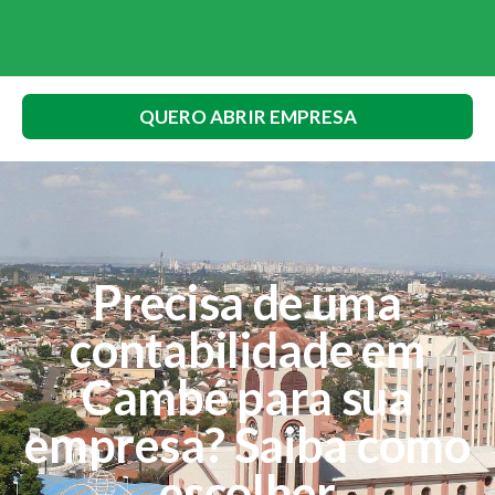
QUERO ABRIR EMPRESA
Precisa de uma
contabilidade em
Cambé para sua
empresa? Saiba como
escolher