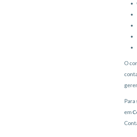
O co
conta
geren
Para 
em
C
Conta