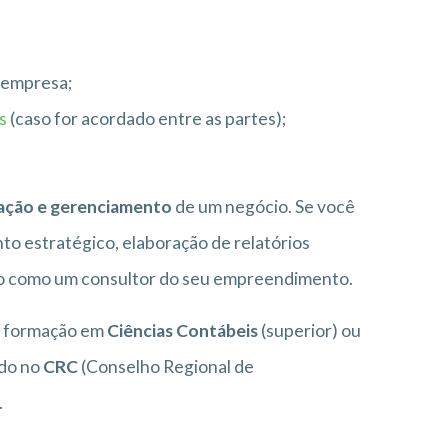
a empresa;
s
(caso for acordado entre as partes);
ração e gerenciamento
de um negócio. Se você
to estratégico, elaboração de relatórios
do como um consultor do seu empreendimento.
er formação em
Ciências Contábeis
(superior) ou
ado no
CRC
(Conselho Regional de
.