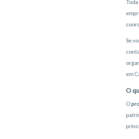
Toda
empre
coord
Se vo
conta
organ
em Ca
O qu
O
pro
patri
princ