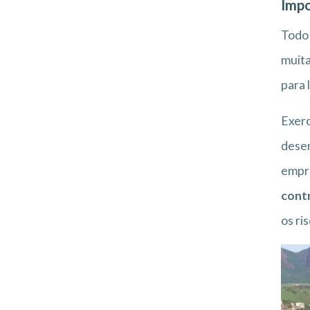
Impo
Tod
muita
para 
Exerc
desen
empre
contr
os ri