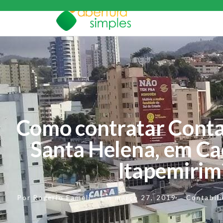
Como contratar Conta
Santa Helena, em Ca
Itapemirim
Por
Rogerio Fameli
Em
março 27, 2019
Contabil