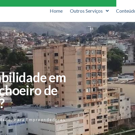
Home
Outros Serviços
Conteúd
bilidade em
choeiro de
?
idade
,
Para Empreendedores