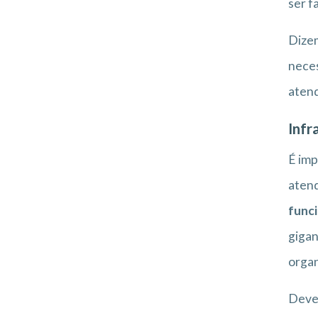
ser f
Dizem
nece
atend
Infr
É imp
atend
funci
gigan
organ
Deve-