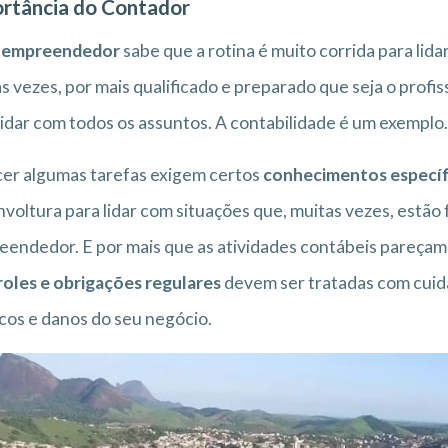
rtância do Contador
o
empreendedor
sabe que a rotina é muito corrida para li
s vezes, por mais qualificado e preparado que seja o profis
lidar com todos os assuntos. A contabilidade é um exemplo.
er algumas tarefas exigem certos
conhecimentos específ
voltura para lidar com situações que, muitas vezes, estã
endedor. E por mais que as atividades contábeis pareçam 
oles e obrigações regulares
devem ser tratadas com cuida
scos e danos do seu negócio.