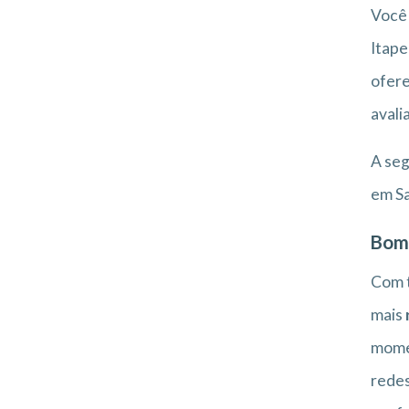
Você 
Itape
ofere
avali
A seg
em Sa
Bom
Com t
mais
momen
redes