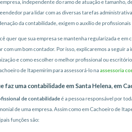
 empresa, independente do ramo de atuação e tamanho, d
endedor para lidar com as diversas tarefas administrativ
enação da contabilidade, exigem o auxílio de profissionais
cê quer que sua empresa se mantenha regularizada e em co
r com um bom contador. Por isso, explicaremos a seguir a 
ização e como escolher o melhor profissional ou escritóri
choeiro de Itapemirim para assessorá-lo na
assessoria co
e faz uma contabilidade em Santa Helena, em Ca
fissional de contabilidade
é a pessoa responsável por toda
monial de uma empresa. Assim como em Cachoeiro de Itape
ipais funções são: