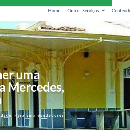
Home
Outros Serviços
Conteúd
her uma
ta Mercedes,
a
idade
,
Para Empreendedores