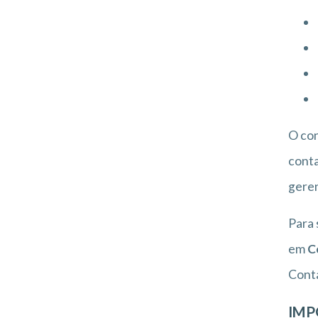
O co
conta
geren
Para 
em
C
Conta
IMP