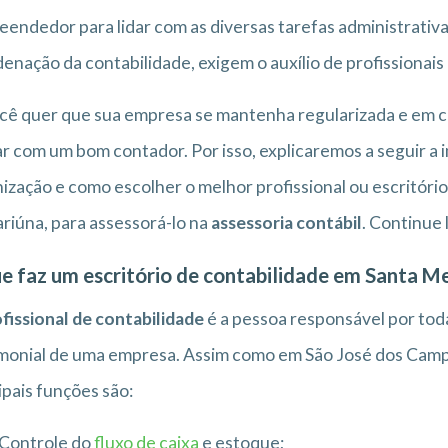
endedor para lidar com as diversas tarefas administrativ
enação da contabilidade, exigem o auxílio de profissionais
cê quer que sua empresa se mantenha regularizada e em co
r com um bom contador. Por isso, explicaremos a seguir a 
ização e como escolher o melhor profissional ou escritór
riúna, para assessorá-lo na
assessoria contábil
. Continue 
e faz um escritório de contabilidade em Santa M
fissional de contabilidade
é a pessoa responsável por toda
monial de uma empresa. Assim como em São José dos Campo
ipais funções são:
Controle do
fluxo de caixa
e estoque;