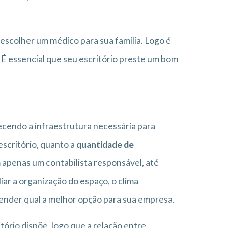
scolher um médico para sua família. Logo é
 É essencial que seu escritório preste um bom
recendo a infraestrutura necessária para
escritório, quanto a
quantidade de
 apenas um contabilista responsável, até
r a organização do espaço, o clima
ntender qual a melhor opção para sua empresa.
ório dispõe, logo que a relação entre