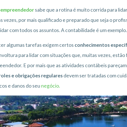
empreendedor
sabe que a rotina é muito corrida para li
s vezes, por mais qualificado e preparado que seja o profis
lidar com todos os assuntos. A contabilidade é um exemplo.
er algumas tarefas exigem certos
conhecimentos específ
voltura para lidar com situações que, muitas vezes, estã
endedor. E por mais que as atividades contábeis pareçam 
oles e obrigações regulares
devem ser tratadas com cuida
scos e danos do seu
negócio.