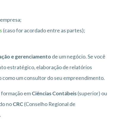
a empresa;
os
(caso for acordado entre as partes);
ração e gerenciamento
de um negócio. Se você
to estratégico, elaboração de relatórios
do como um consultor do seu empreendimento.
er formação em
Ciências Contábeis
(superior) ou
ado no
CRC
(Conselho Regional de
.