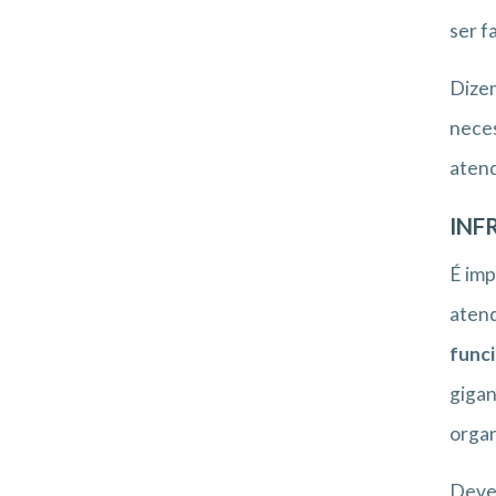
ser f
Dizem
nece
atend
INF
É imp
atend
funci
gigan
organ
Deve-