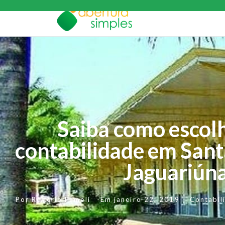
Saiba como escol
contabilidade em San
Jaguariún
Por
Rogerio Fameli
Em
janeiro 22, 2019
Contabil