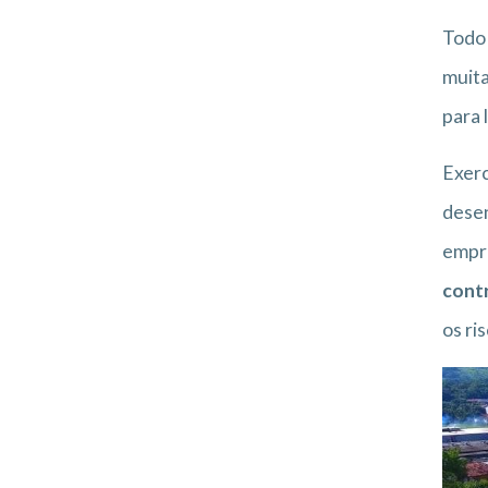
Todo
muita
para 
Exerc
desen
empre
contr
os ri