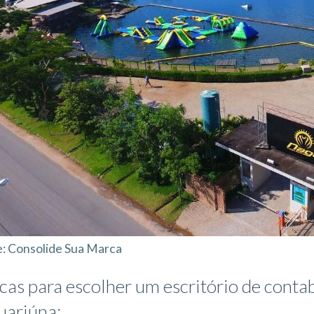
: Consolide Sua Marca
icas para escolher um escritório de cont
uariúna: