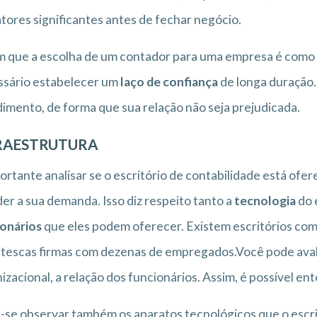
atores significantes antes de fechar negócio.
 que a escolha de um contador para uma empresa é como e
ssário estabelecer um
laço de confiança
de longa duração.
imento, de forma que sua relação não seja prejudicada.
RAESTRUTURA
ortante analisar se o escritório de contabilidade está ofe
er a sua demanda. Isso diz respeito tanto a
tecnologia
do 
onários
que eles podem oferecer. Existem escritórios com
tescas firmas com dezenas de empregados.Você pode avalia
izacional, a relação dos funcionários. Assim, é possível e
se observar também os aparatos tecnológicos que o escrit