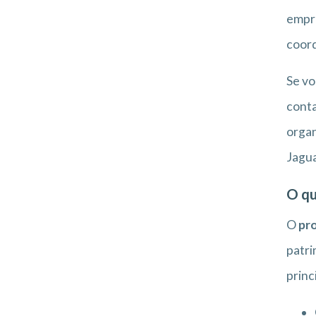
empre
coord
Se vo
conta
organ
Jagua
O qu
O
pro
patri
princ