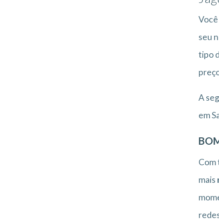
Você 
seu n
tipo 
preço
A seg
em Sa
BOM
Com t
mais
momen
redes