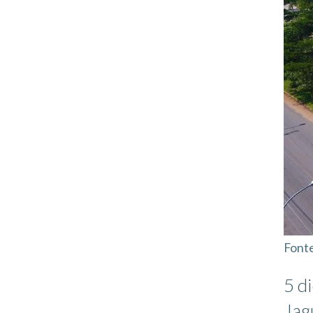
Fonte
5 d
Jag