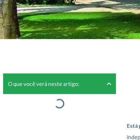
O que você verá neste artigo:
Está 
inde