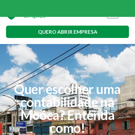
QUERO ABRIR EMPRESA
Quer escolher uma
contabilidade na
Moóca? Entenda
como!