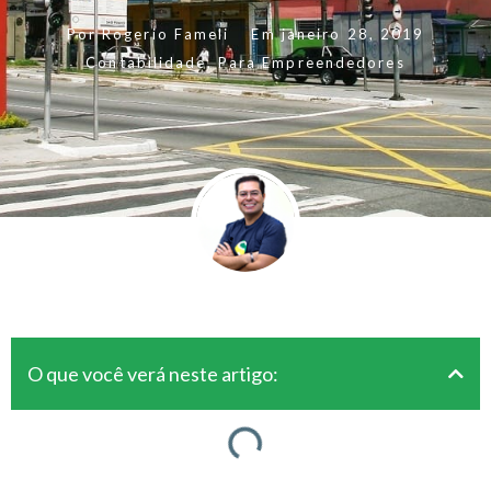
Por
Rogerio Fameli
Em
janeiro 28, 2019
Contabilidade
,
Para Empreendedores
O que você verá neste artigo: