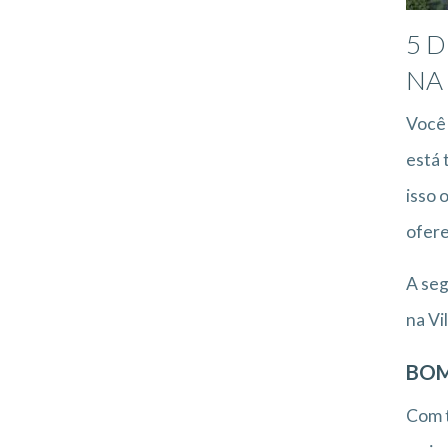
5 
NA 
Você 
está 
isso 
ofere
A seg
na Vi
BOM
Com t