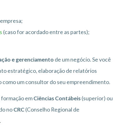
a empresa;
os
(caso for acordado entre as partes);
ração e gerenciamento
de um negócio. Se você
to estratégico, elaboração de relatórios
do como um consultor do seu empreendimento.
er formação em
Ciências Contábeis
(superior) ou
ado no
CRC
(Conselho Regional de
.