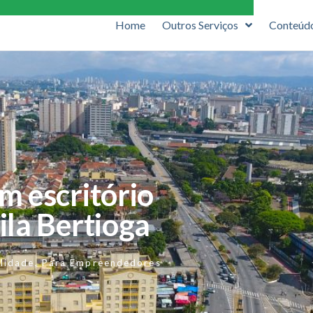
Home
Outros Serviços
Conteúd
m escritório
ila Bertioga
lidade
,
Para Empreendedores