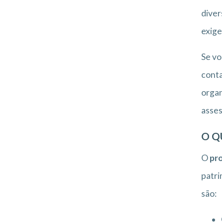
diver
exige
Se vo
conta
organ
asses
O Q
O
pro
patri
são: