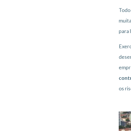
Tod
muita
para 
Exerc
desen
empre
contr
os ri