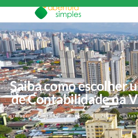
Saiba como escolher u
de Contabilidade na V
Por
Rogerio Fameli
Em
setembro 11, 2018
Contabi