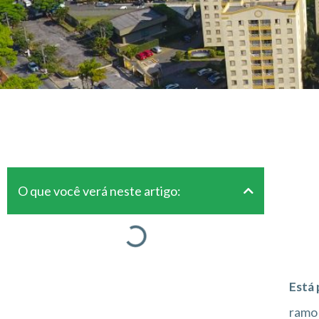
O que você verá neste artigo:
Está 
ramo 