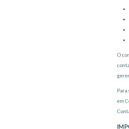
O co
conta
geren
Para 
em
C
Conta
IMP