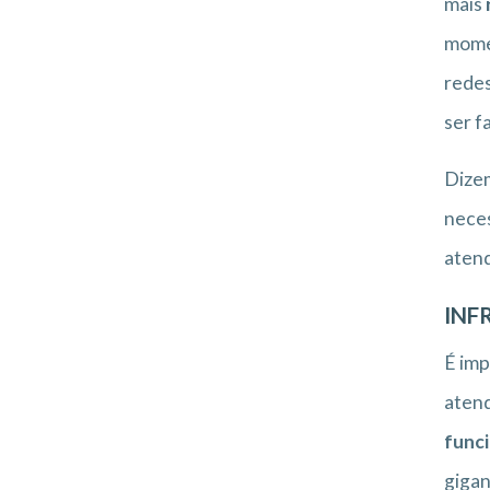
mais
momen
redes
ser f
Dizem
nece
atend
INF
É imp
atend
funci
gigan