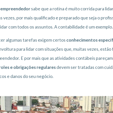
o
empreendedor
sabe que a rotina é muito corrida para li
s vezes, por mais qualificado e preparado que seja o profis
lidar com todos os assuntos. A contabilidade é um exemplo.
er algumas tarefas exigem certos
conhecimentos específ
voltura para lidar com situações que, muitas vezes, estã
endedor. E por mais que as atividades contábeis pareçam 
oles e obrigações regulares
devem ser tratadas com cuida
scos e danos do seu negócio.