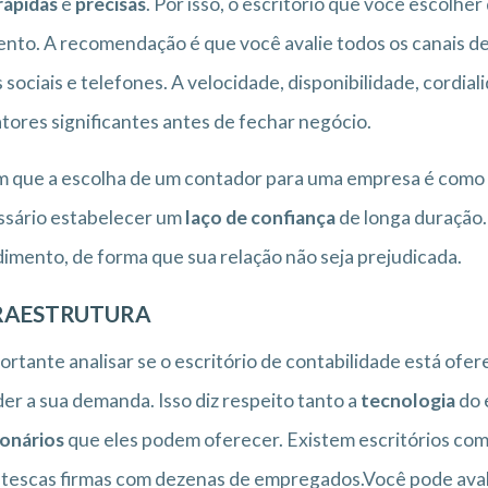
rápidas
e
precisas
. Por isso, o escritório que você escolhe
to. A recomendação é que você avalie todos os canais de 
 sociais e telefones. A velocidade, disponibilidade, cordi
atores significantes antes de fechar negócio.
 que a escolha de um contador para uma empresa é como e
ssário estabelecer um
laço de confiança
de longa duração.
imento, de forma que sua relação não seja prejudicada.
RAESTRUTURA
ortante analisar se o escritório de contabilidade está ofe
er a sua demanda. Isso diz respeito tanto a
tecnologia
do 
onários
que eles podem oferecer. Existem escritórios com
tescas firmas com dezenas de empregados.Você pode avalia