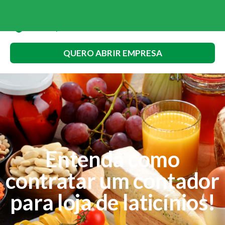
QUERO ABRIR EMPRESA
Entenda como
contratar um contador
para loja de laticínios!