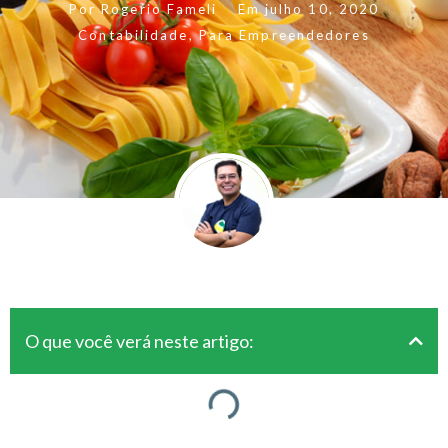
Por
Rogerio Fameli
Em
julho 10, 2020
Contabilidade
,
Para Empreendedores
O que você verá neste artigo: