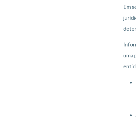
Em se
juríd
deter
Infor
uma p
entid