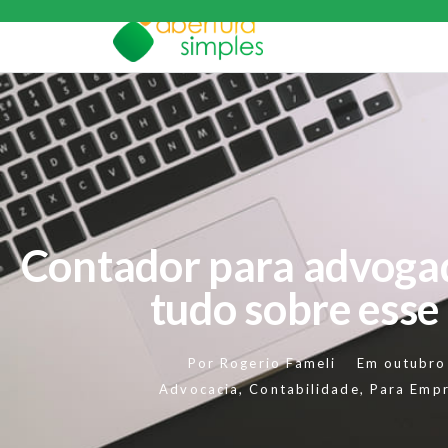
Contador para advoga
tudo sobre esse
Por
Rogerio Fameli
Em
outubro
Advocacia
,
Contabilidade
,
Para Emp