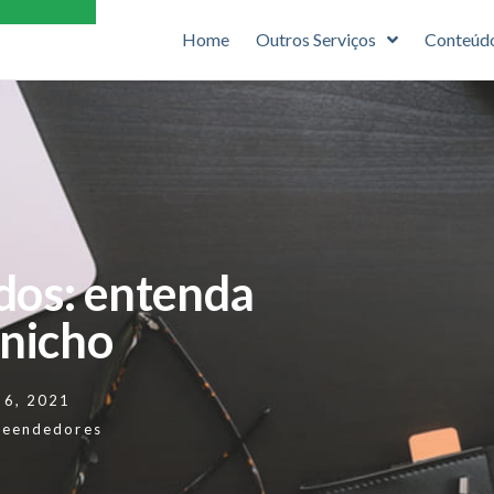
Home
Outros Serviços
Conteúd
dos: entenda
 nicho
 6, 2021
reendedores