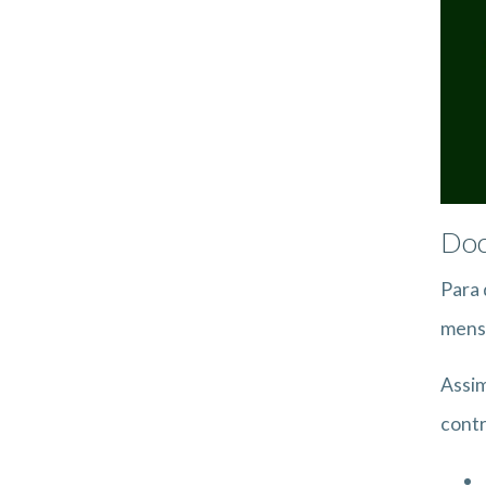
Doc
Para 
mensa
Assim
contr