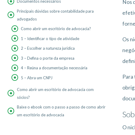
Nos d
Documentos necessários
Principais dúvidas sobre contabilidade para
efeti
advogados
forne
Como abrir um escritório de advocacia?
1 – Identificar o tipo de atividade
Os ni
2 – Escolher a natureza jurídica
negóc
3 – Defina o porte da empresa
defin
4 – Reúna a documentação necessária
Para 
5 – Abra um CNPJ
obrig
Como abrir um escritório de advocacia com
sócios?
docum
Baixe o ebook com o passo a passo de como abrir
Sob
um escritório de advocacia
O nic