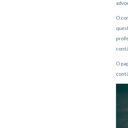
advoc
O con
quest
profi
contá
O pap
contá