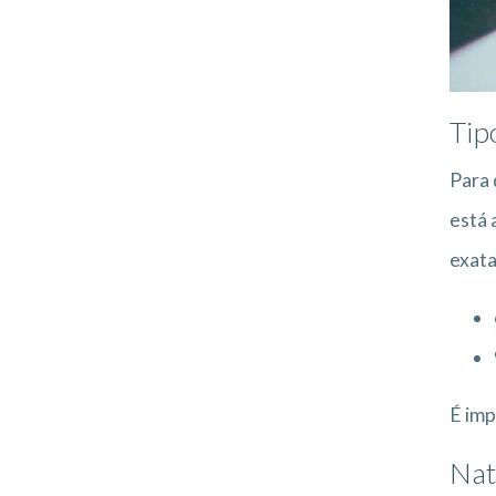
Tip
Para 
está
exata
É imp
Nat