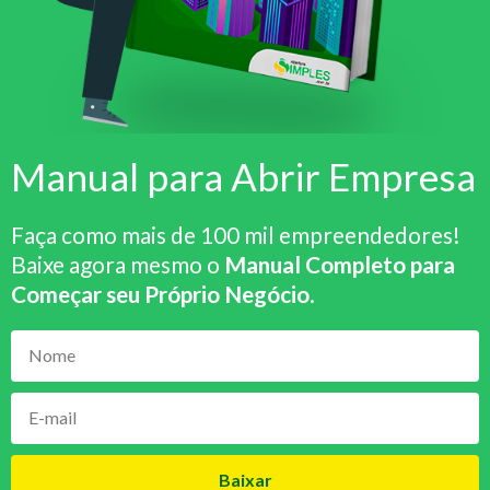
Manual para Abrir Empresa
Faça como mais de 100 mil empreendedores!
Baixe agora mesmo o
Manual Completo para
Começar seu Próprio Negócio
.
Baixar