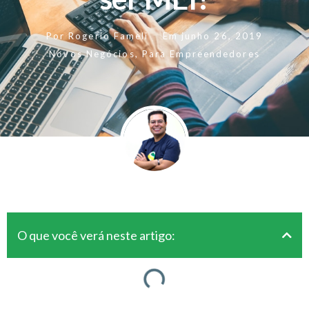
Por
Rogerio Fameli
Em
junho 26, 2019
Novos Negócios
,
Para Empreendedores
O que você verá neste artigo: