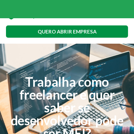
QUERO ABRIR EMPRESA
Trabalha como
freelancer e quer
saber se
desenvolvedor pode
ser MEI?