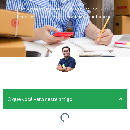
Por
Rogerio Fameli
Em
agosto 22, 2019
Empreendedorismo
,
Para Empreendedores
O que você verá neste artigo: