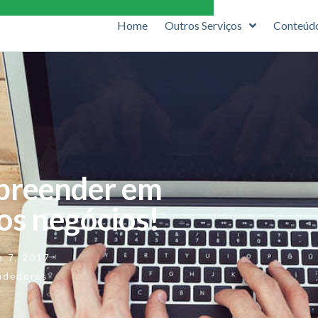
Home
Outros Serviços
Conteúd
mpreender em
os negócios!
o 7, 2017
ndedores