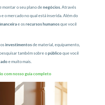
e montar o seu plano de
negócios
. Através
 e o mercado no qual está inserida. Além do
inanceira
e os
recursos humanos
que você
 os
investimentos
de material, equipamento,
 pesquisar também sobre o
público
que você
cado
e muito mais.
cio com nosso guia completo