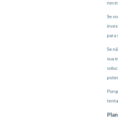
neces
Se vo
inves
para 
Se nã
sua e
soluc
poten
Porqu
tenta
Plan