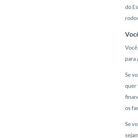
do Es
rodov
Você
Você
para
Se vo
quer 
finan
os fa
Se vo
sejam