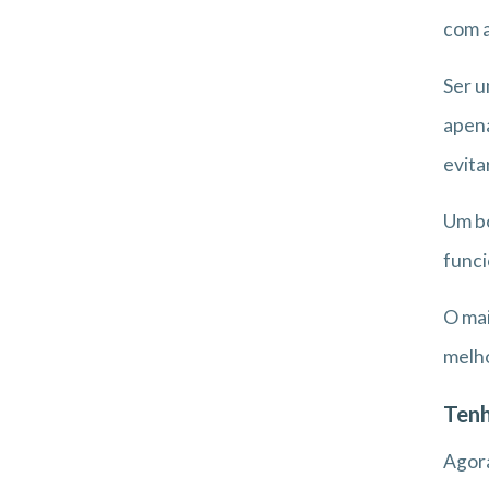
com a
Ser u
apena
evita
Um bo
funci
O mai
melho
Tenh
Agora