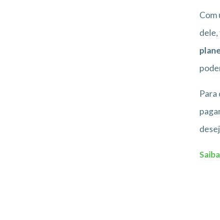
Com u
dele,
plan
poder
Para 
pagam
desej
Saiba