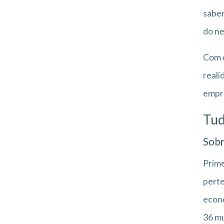
saber
do ne
Com d
reali
empre
Tud
Sobr
Prime
perte
econô
36 mu