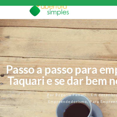
Passo a passo para e
Taquari e se dar bem n
Por
Rogerio Fameli
Em
dezembr
Empreendedorismo
,
Para Empree