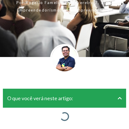
Por
Rogerio Fameli
Em
fevereiro 7, 2020
Empreendedorismo
,
Para Empreendedores
O que você verá neste artigo: