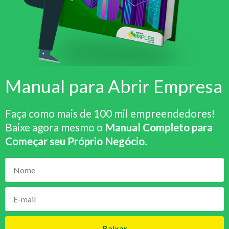
Manual para Abrir Empresa
Faça como mais de 100 mil empreendedores!
Baixe agora mesmo o
Manual Completo para
Começar seu Próprio Negócio
.
Baixar