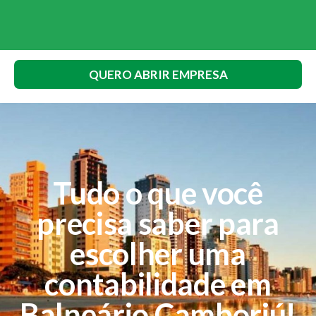
QUERO ABRIR EMPRESA
Tudo o que você
precisa saber para
escolher uma
contabilidade em
Balneário Camboriú!