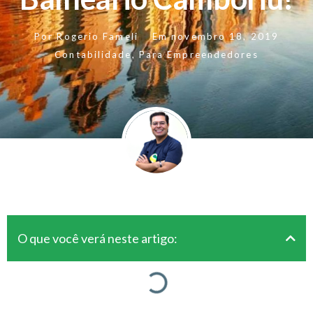
Por
Rogerio Fameli
Em
novembro 18, 2019
Contabilidade
,
Para Empreendedores
O que você verá neste artigo: