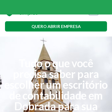
QUERO ABRIR EMPRESA
Tudo o que você
precisa saber para
escolher um escritório
de contabilidade em
Dobrada para sua