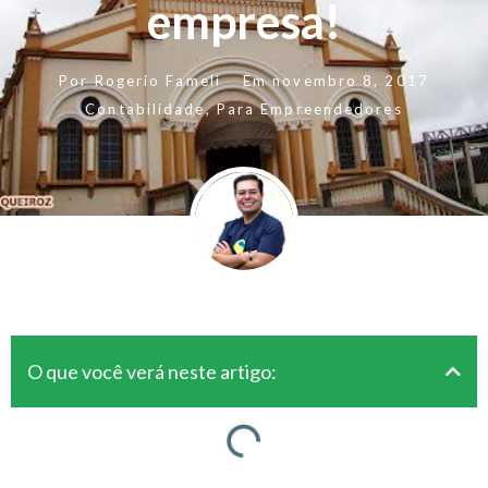
empresa!
Por
Rogerio Fameli
Em
novembro 8, 2017
Contabilidade
,
Para Empreendedores
O que você verá neste artigo: