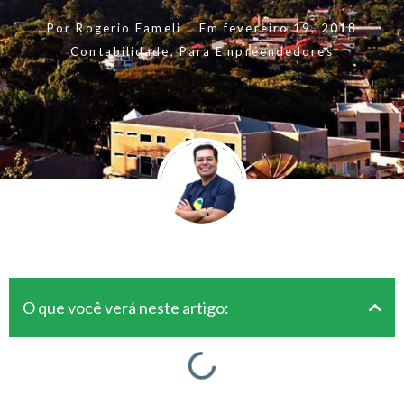
Por
Rogerio Fameli
Em
fevereiro 19, 2018
Contabilidade
,
Para Empreendedores
O que você verá neste artigo: