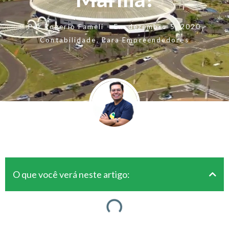
Por
Rogerio Fameli
Em
dezembro 5, 2020
Contabilidade
,
Para Empreendedores
O que você verá neste artigo: