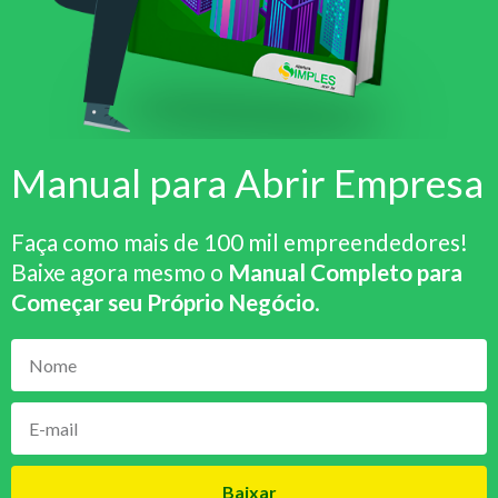
Manual para Abrir Empresa
Faça como mais de 100 mil empreendedores!
Baixe agora mesmo o
Manual Completo para
Começar seu Próprio Negócio
.
Baixar