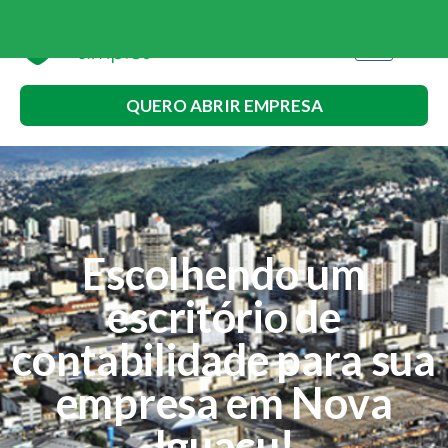
QUERO ABRIR EMPRESA
Escolhendo um
escritório de
contabilidade para sua
empresa em Nova
Iguaçu!