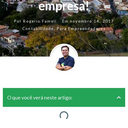
empresa!
Por
Rogerio Fameli
Em
novembro 14, 2017
Contabilidade
,
Para Empreendedores
O que você verá neste artigo: