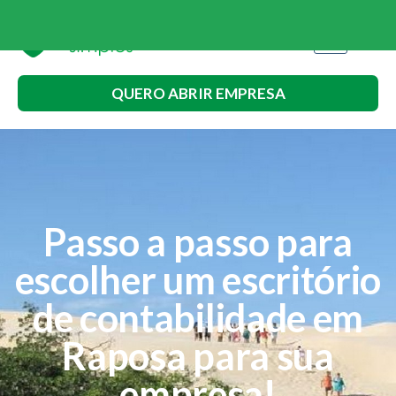
QUERO ABRIR EMPRESA
Passo a passo para
escolher um escritório
de contabilidade em
Raposa para sua
empresa!