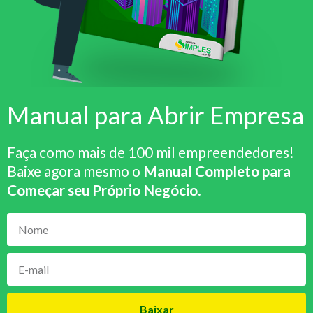
Manual para Abrir Empresa
Faça como mais de 100 mil empreendedores!
Baixe agora mesmo o
Manual Completo para
Começar seu Próprio Negócio
.
Baixar