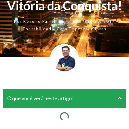
Vitória da Conquista!
Por
Rogerio Fameli
Em
novembro 13, 2017
Contabilidade
,
Para Empreendedores
O que você verá neste artigo: