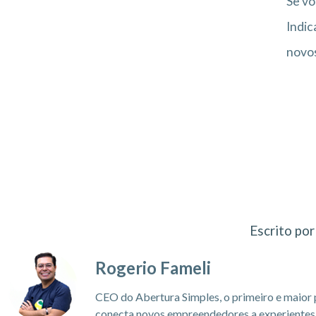
Se vo
Indic
novos
Escrito por
Rogerio Fameli
CEO do Abertura Simples, o primeiro e maior 
conecta novos empreendedores a experientes c