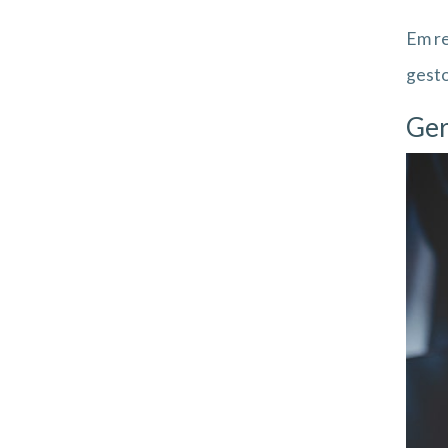
Em r
gesto
Ger