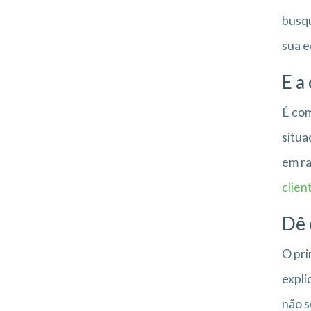
busqu
sua e
E a
É com
situa
em ra
clien
Dê 
O pri
expli
não s