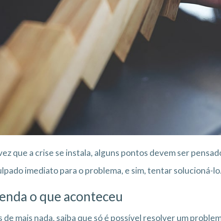
ez que a crise se instala, alguns pontos devem ser pensado
lpado imediato para o problema, e sim, tentar solucioná-lo
enda o que aconteceu
 de mais nada, saiba que só é possível resolver um problem