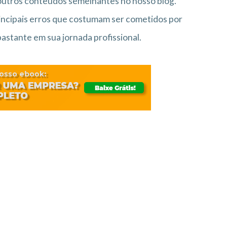
outros conteúdos semelhantes no nosso blog.
principais erros que costumam ser cometidos por
stante em sua jornada profissional.