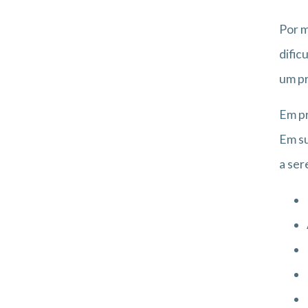
Por m
dific
um pr
Em pr
Em su
a ser