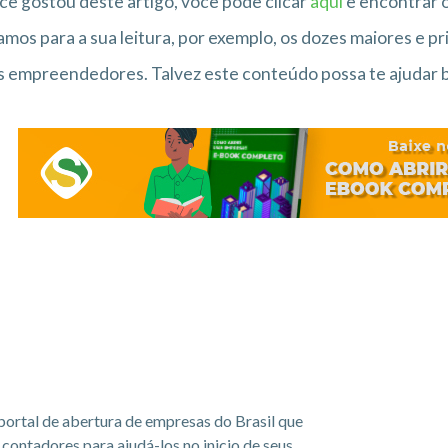
cê gostou deste artigo, você pode clicar
aqui
e encontrar 
amos para a sua leitura, por exemplo, os dozes maiores e 
 empreendedores. Talvez este conteúdo possa te ajudar ba
portal de abertura de empresas do Brasil que
ontadores para ajudá-los no inicio de seus