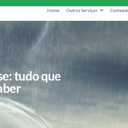
Home
Outros Serviços
Conteúd
e: tudo que
aber
 22, 2020
eendedores