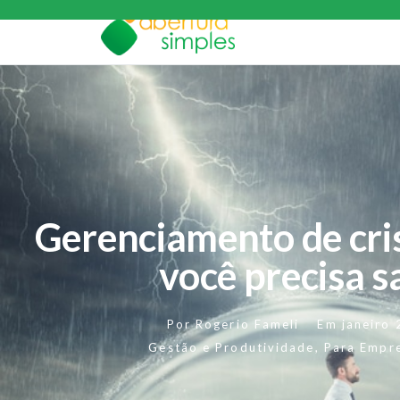
Gerenciamento de cris
você precisa s
Por
Rogerio Fameli
Em
janeiro
Gestão e Produtividade
,
Para Empr