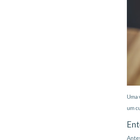
Uma v
um cu
Ent
Antes