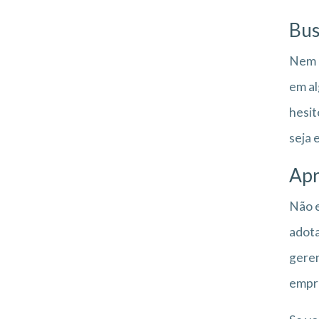
Bus
Nem m
em al
hesit
seja 
Apr
Não e
adota
geren
empr