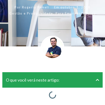
Por
Rogerio Fameli
Em
outubro 1, 2018
Gestão e Produtividade
,
Para Empreendedores
O que você verá neste artigo: