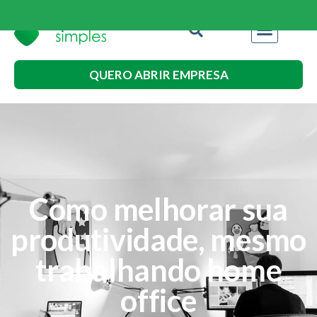
QUERO ABRIR EMPRESA
Como melhorar sua
produtividade, mesmo
trabalhando home
office