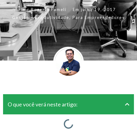
Por
Rogerio Fameli
Em
julho 19, 2017
Gestão e Produtividade
,
Para Empreendedores
O que você verá neste artigo: