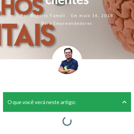
Por
Rogerio Fameli
Em
maio 16, 2018
Para Empreendedores
O que você verá neste artigo: