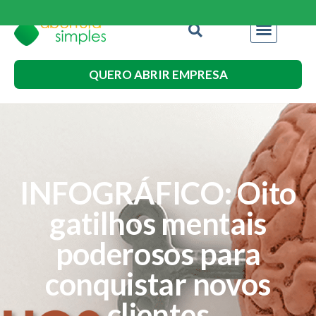
QUERO ABRIR EMPRESA
INFOGRÁFICO: Oito
gatilhos mentais
poderosos para
conquistar novos
clientes