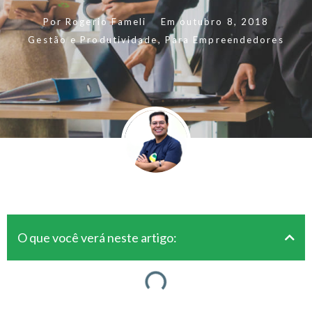
Por
Rogerio Fameli
Em
outubro 8, 2018
Gestão e Produtividade
,
Para Empreendedores
O que você verá neste artigo: