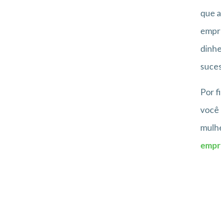
que a
empre
dinhe
suces
Por f
você 
mulhe
empr