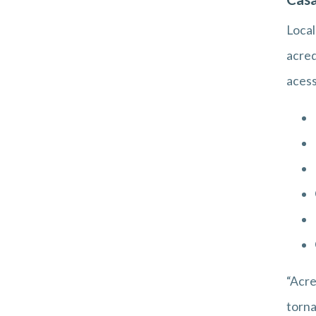
Local
acred
acess
“Acre
torna