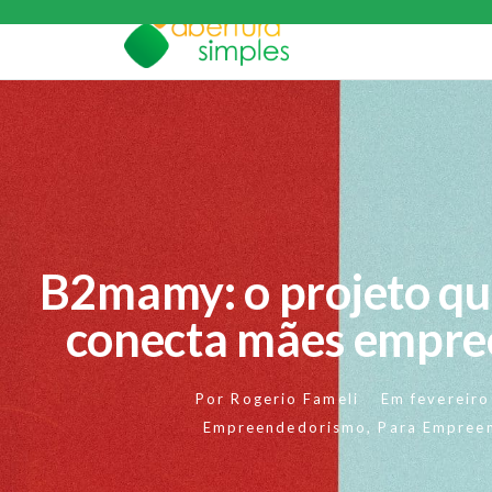
B2mamy: o projeto qu
conecta mães empre
Por
Rogerio Fameli
Em
fevereir
Empreendedorismo
,
Para Empree