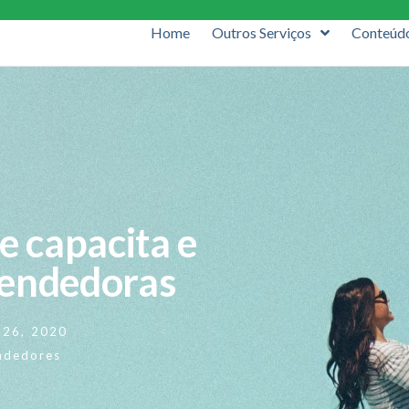
Home
Outros Serviços
Conteúd
e capacita e
endedoras
o 26, 2020
ndedores