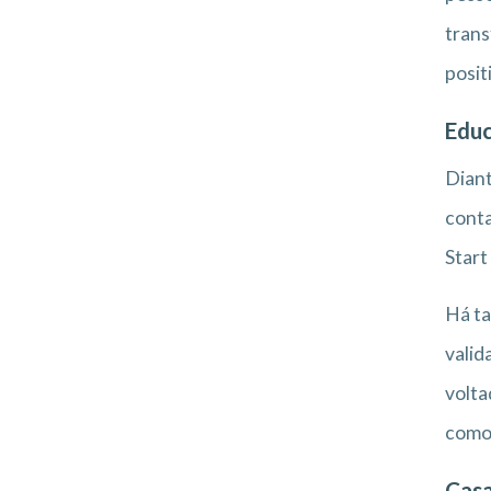
trans
posit
Educ
Diant
conta
Start
Há t
valid
volta
como 
Cas