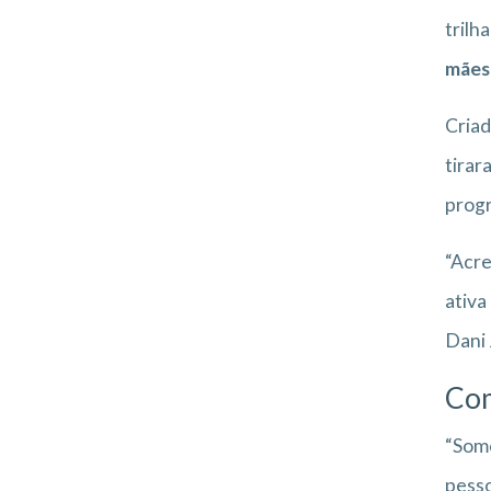
trilh
mães
Criad
tirar
prog
“Acre
ativa
Dani
Com
“Somo
pesso