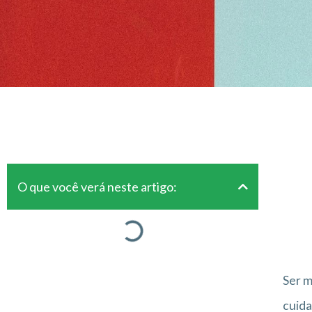
O que você verá neste artigo:
Ser m
cuida