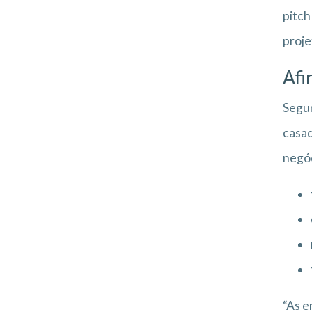
pitch
proje
Afi
Segun
casad
negóc
“As e