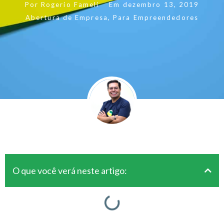
Por
Rogerio Fameli
Em
dezembro 13, 2019
Abertura de Empresa
,
Para Empreendedores
O que você verá neste artigo: