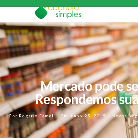
Mercado pode se
Respondemos sua
Por
Rogerio Fameli
Em
junho 25, 2019
Novos Neg