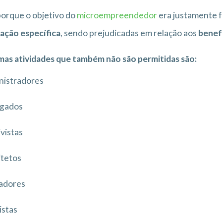
porque o objetivo do
microempreendedor
era justamente f
lação específica
, sendo prejudicadas em relação aos
benefí
as atividades que também não são permitidas são:
nistradores
gados
vistas
itetos
adores
istas