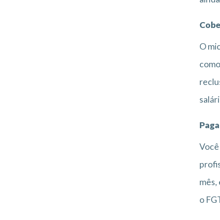
Cobe
O mic
como 
reclu
salár
Paga
Você 
profi
mês, 
o FG