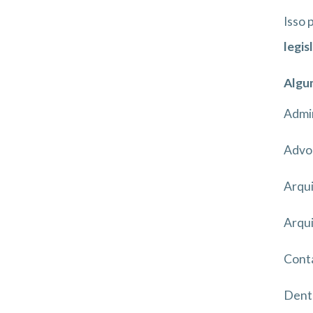
Isso 
legis
Algum
Admi
Advo
Arqui
Arqu
Cont
Dent