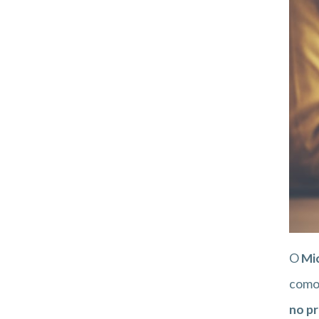
O
Mi
como 
no p