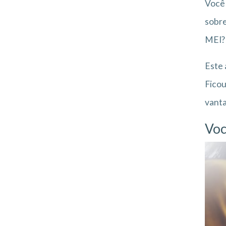
Você 
sobre
MEI?
Este 
Ficou
vanta
Voc