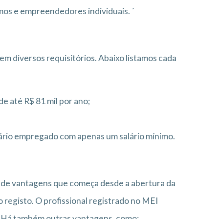
mos e empreendedores individuais. ´
m diversos requisitórios. Abaixo listamos cada
 até R$ 81 mil por ano;
rio empregado com apenas um salário mínimo.
I
e de vantagens que começa desde a abertura da
o registo. O profissional registrado no MEI
. Há também outras vantagens, como: