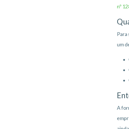
nº 1
Qua
Para 
um de
Ent
A for
empre
ainda