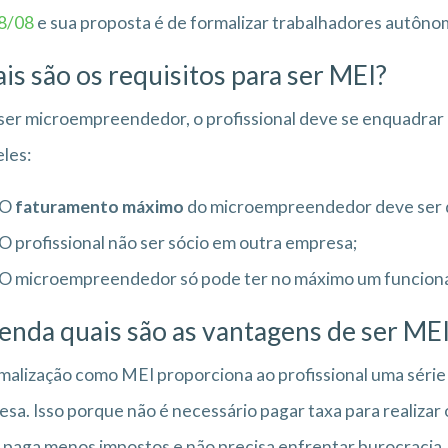
28/08
e sua proposta é de formalizar trabalhadores autôno
is são os requisitos para ser MEI?
ser microempreendedor, o profissional deve se enquadrar e
les:
O
faturamento máximo
do microempreendedor deve ser de
O profissional não ser sócio em outra empresa;
O microempreendedor só pode ter no máximo um funcioná
enda quais são as vantagens de ser ME
malização como MEI proporciona ao profissional uma séri
sa. Isso porque não é necessário pagar taxa para realizar 
 paga menos impostos e não precisa enfrentar burocracia