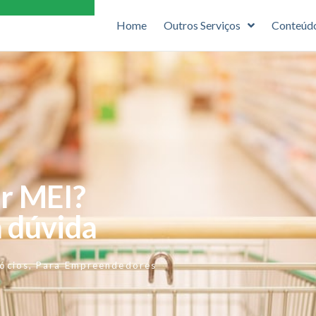
Home
Outros Serviços
Conteúd
r MEI?
 dúvida
ócios
,
Para Empreendedores