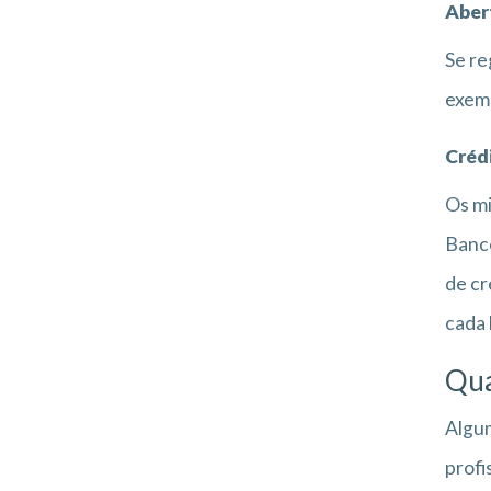
Aber
Se re
exemp
Créd
Os mi
Banco
de cr
cada 
Qua
Algum
prof